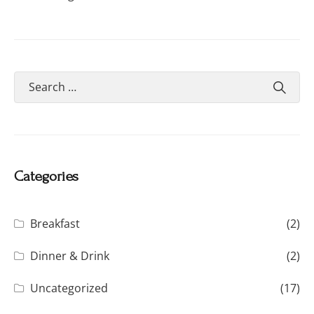
Categories
Breakfast
(2)
Dinner & Drink
(2)
Uncategorized
(17)