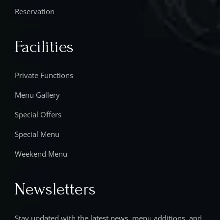
Reservation
Facilities
Private Functions
Menu Gallery
Special Offers
Special Menu
Weekend Menu
Newsletters
Stay updated with the latest news, menu additions, and