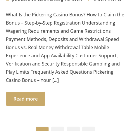
What Is the Pickering Casino Bonus? How to Claim the
Bonus – Step‑by‑Step Registration Understanding
Wagering Requirements and Game Restrictions
Payment Methods, Deposits and Withdrawal Speed
Bonus vs. Real Money Withdrawal Table Mobile
Experience and App Availability Customer Support,
Verification and Security Responsible Gambling and
Play Limits Frequently Asked Questions Pickering
Casino Bonus – Your […]
Read more