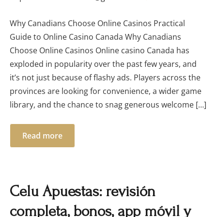
Why Canadians Choose Online Casinos Practical
Guide to Online Casino Canada Why Canadians
Choose Online Casinos Online casino Canada has
exploded in popularity over the past few years, and
it’s not just because of flashy ads. Players across the
provinces are looking for convenience, a wider game
library, and the chance to snag generous welcome […]
Read more
Celu Apuestas: revisión
completa, bonos, app móvil y