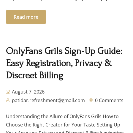
Read more
OnlyFans Grils Sign‑Up Guide:
Easy Registration, Privacy &
Discreet Billing
August 7, 2026
patidar.refreshment@gmail.com
0 Comments
Understanding the Allure of OnlyFans Grils How to
Choose the Right Creator for Your Taste Setting Up