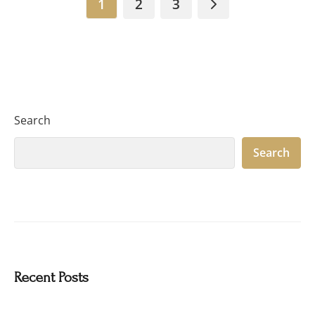
1
2
3
Search
Search
Recent Posts