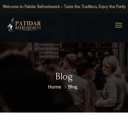
Welcome to Patidar Refreshment – Taste the Tradition, Enjoy the Purity
Blog
Home
Blog