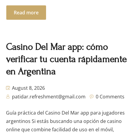
Read more
Casino Del Mar app: cómo
verificar tu cuenta rápidamente
en Argentina
August 8, 2026
patidar.refreshment@gmail.com
0 Comments
Guía práctica del Casino Del Mar app para jugadores
argentinos Si estás buscando una opción de casino
online que combine facilidad de uso en el móvil,