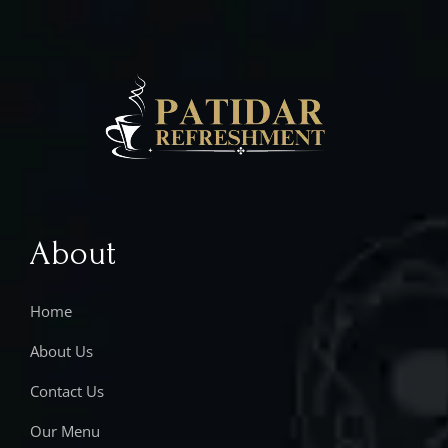
About
Home
About Us
Contact Us
Our Menu