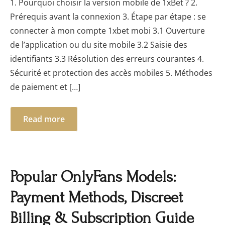
1. Pourquoi choisir la version mobile de 1xBet ? 2.
Prérequis avant la connexion 3. Étape par étape : se
connecter à mon compte 1xbet mobi 3.1 Ouverture
de l’application ou du site mobile 3.2 Saisie des
identifiants 3.3 Résolution des erreurs courantes 4.
Sécurité et protection des accès mobiles 5. Méthodes
de paiement et […]
Read more
Popular OnlyFans Models:
Payment Methods, Discreet
Billing & Subscription Guide