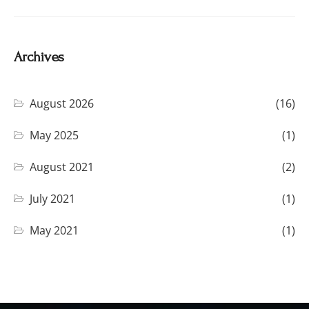
Archives
August 2026
(16)
May 2025
(1)
August 2021
(2)
July 2021
(1)
May 2021
(1)