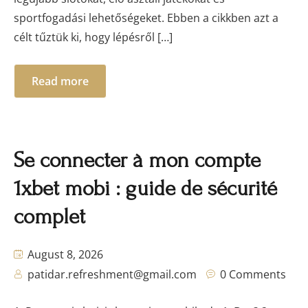
sportfogadási lehetőségeket. Ebben a cikkben azt a
célt tűztük ki, hogy lépésről […]
Read more
Se connecter à mon compte
1xbet mobi : guide de sécurité
complet
August 8, 2026
patidar.refreshment@gmail.com
0 Comments